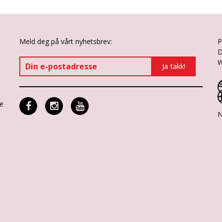
Meld deg på vårt nyhetsbrev:
P
D
W
ne
N