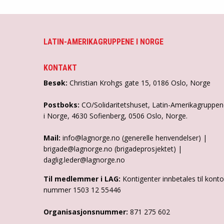
LATIN-AMERIKAGRUPPENE I NORGE
KONTAKT
Besøk:
Christian Krohgs gate 15, 0186 Oslo, Norge
Postboks:
CO/Solidaritetshuset, Latin-Amerikagruppe
i Norge, 4630 Sofienberg, 0506 Oslo, Norge.
Mail:
info@lagnorge.no (generelle henvendelser) |
brigade@lagnorge.no (brigadeprosjektet) |
daglig.leder@lagnorge.no
Til medlemmer i LAG:
Kontigenter innbetales til konto
nummer 1503 12 55446
Organisasjonsnummer:
871 275 602