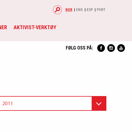
NOR
ENG
ESP
PORT
NER
AKTIVIST-VERKTØY
FØLG OSS PÅ:
2011