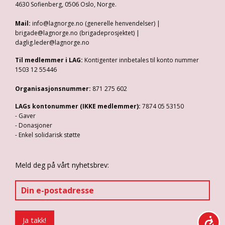
4630 Sofienberg, 0506 Oslo, Norge.
Mail:
info@lagnorge.no (generelle henvendelser) |
brigade@lagnorge.no (brigadeprosjektet) |
daglig.leder@lagnorge.no
Til medlemmer i LAG:
Kontigenter innbetales til konto nummer
1503 12 55446
Organisasjonsnummer:
871 275 602
LAGs kontonummer (IKKE medlemmer):
7874 05 53150
- Gaver
- Donasjoner
- Enkel solidarisk støtte
Meld deg på vårt nyhetsbrev: