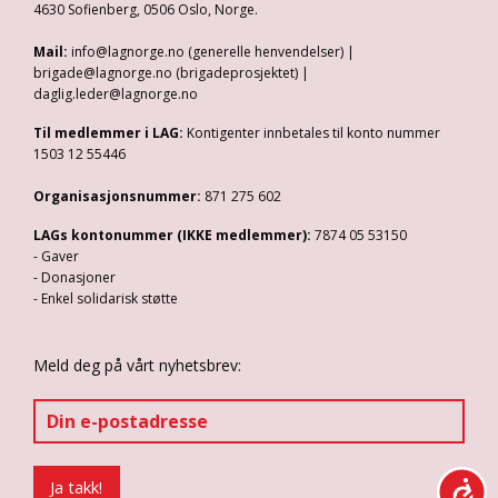
4630 Sofienberg, 0506 Oslo, Norge.
Mail:
info@lagnorge.no (generelle henvendelser) |
brigade@lagnorge.no (brigadeprosjektet) |
daglig.leder@lagnorge.no
Til medlemmer i LAG:
Kontigenter innbetales til konto nummer
1503 12 55446
Organisasjonsnummer:
871 275 602
LAGs kontonummer (IKKE medlemmer):
7874 05 53150
- Gaver
- Donasjoner
- Enkel solidarisk støtte
Meld deg på vårt nyhetsbrev: