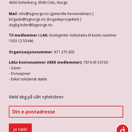
4630 Sofienberg, 0506 Oslo, Norge.
Mail:
info@lagnorge.no (generelle henvendelser) |
brigade@lagnorge.no (brigadeprosjektet) |
daglig.leder@lagnorge.no
Til medlemmer i LAG:
Kontigenter innbetales til konto nummer
1503 12 55446
Organisasjonsnummer:
871 275 602
LAGs kontonummer (IKKE medlemmer):
7874 05 53150
- Gaver
- Donasjoner
- Enkel solidarisk støtte
Meld deg på vårt nyhetsbrev: