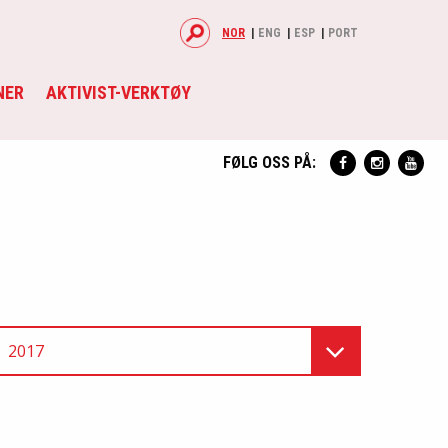
NOR
ENG
ESP
PORT
NER
AKTIVIST-VERKTØY
FØLG OSS PÅ:
2017