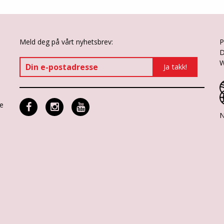
Meld deg på vårt nyhetsbrev:
P
D
W
ne
N