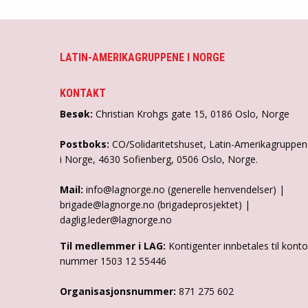
LATIN-AMERIKAGRUPPENE I NORGE
KONTAKT
Besøk:
Christian Krohgs gate 15, 0186 Oslo, Norge
Postboks:
CO/Solidaritetshuset, Latin-Amerikagruppe
i Norge, 4630 Sofienberg, 0506 Oslo, Norge.
Mail:
info@lagnorge.no (generelle henvendelser) |
brigade@lagnorge.no (brigadeprosjektet) |
daglig.leder@lagnorge.no
Til medlemmer i LAG:
Kontigenter innbetales til konto
nummer 1503 12 55446
Organisasjonsnummer:
871 275 602