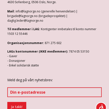
4630 Sofienberg, 0506 Oslo, Norge.
Mail:
info@lagnorge.no (generelle henvendelser) |
brigade@lagnorge.no (brigadeprosjektet) |
daglig.leder@lagnorge.no
Til medlemmer i LAG:
Kontigenter innbetales til konto nummer
1503 12 55446
Organisasjonsnummer:
871 275 602
LAGs kontonummer (IKKE medlemmer):
7874 05 53150
- Gaver
- Donasjoner
- Enkel solidarisk støtte
Meld deg på vårt nyhetsbrev: