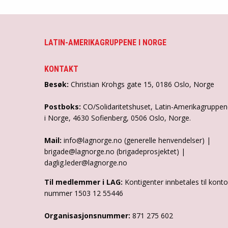
LATIN-AMERIKAGRUPPENE I NORGE
KONTAKT
Besøk:
Christian Krohgs gate 15, 0186 Oslo, Norge
Postboks:
CO/Solidaritetshuset, Latin-Amerikagruppe
i Norge, 4630 Sofienberg, 0506 Oslo, Norge.
Mail:
info@lagnorge.no (generelle henvendelser) |
brigade@lagnorge.no (brigadeprosjektet) |
daglig.leder@lagnorge.no
Til medlemmer i LAG:
Kontigenter innbetales til konto
nummer 1503 12 55446
Organisasjonsnummer:
871 275 602