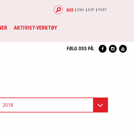
NOR
ENG
ESP
PORT
NER
AKTIVIST-VERKTØY
FØLG OSS PÅ:
2018