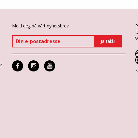
Meld deg på vårt nyhetsbrev:
P
D
W
ne
N