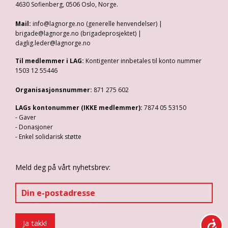
4630 Sofienberg, 0506 Oslo, Norge.
Mail:
info@lagnorge.no (generelle henvendelser) |
brigade@lagnorge.no (brigadeprosjektet) |
daglig.leder@lagnorge.no
Til medlemmer i LAG:
Kontigenter innbetales til konto nummer
1503 12 55446
Organisasjonsnummer:
871 275 602
LAGs kontonummer (IKKE medlemmer):
7874 05 53150
- Gaver
- Donasjoner
- Enkel solidarisk støtte
Meld deg på vårt nyhetsbrev: