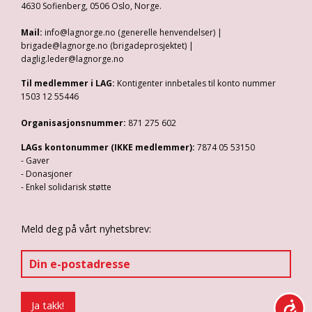
4630 Sofienberg, 0506 Oslo, Norge.
Mail:
info@lagnorge.no (generelle henvendelser) |
brigade@lagnorge.no (brigadeprosjektet) |
daglig.leder@lagnorge.no
Til medlemmer i LAG:
Kontigenter innbetales til konto nummer
1503 12 55446
Organisasjonsnummer:
871 275 602
LAGs kontonummer (IKKE medlemmer):
7874 05 53150
- Gaver
- Donasjoner
- Enkel solidarisk støtte
Meld deg på vårt nyhetsbrev: