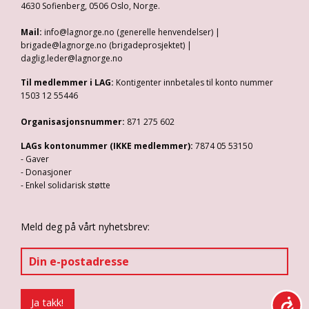
4630 Sofienberg, 0506 Oslo, Norge.
Mail:
info@lagnorge.no (generelle henvendelser) |
brigade@lagnorge.no (brigadeprosjektet) |
daglig.leder@lagnorge.no
Til medlemmer i LAG:
Kontigenter innbetales til konto nummer
1503 12 55446
Organisasjonsnummer:
871 275 602
LAGs kontonummer (IKKE medlemmer):
7874 05 53150
- Gaver
- Donasjoner
- Enkel solidarisk støtte
Meld deg på vårt nyhetsbrev: