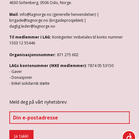
4630 Sofienberg, 0506 Oslo, Norge.
Mail:
info@lagnorge.no (generelle henvendelser) |
brigade@lagnorge.no (brigadeprosjektet) |
daglig.leder@lagnorge.no
Til medlemmer i LAG:
Kontigenter innbetales til konto nummer
1503 12 55446
Organisasjonsnummer:
871 275 602
LAGs kontonummer (IKKE medlemmer):
7874 05 53150
- Gaver
- Donasjoner
- Enkel solidarisk støtte
Meld deg på vårt nyhetsbrev: