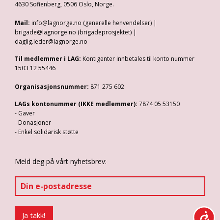
4630 Sofienberg, 0506 Oslo, Norge.
Mail:
info@lagnorge.no (generelle henvendelser) |
brigade@lagnorge.no (brigadeprosjektet) |
daglig.leder@lagnorge.no
Til medlemmer i LAG:
Kontigenter innbetales til konto nummer
1503 12 55446
Organisasjonsnummer:
871 275 602
LAGs kontonummer (IKKE medlemmer):
7874 05 53150
- Gaver
- Donasjoner
- Enkel solidarisk støtte
Meld deg på vårt nyhetsbrev: