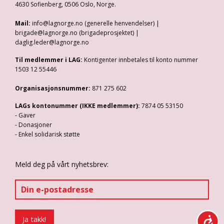
4630 Sofienberg, 0506 Oslo, Norge.
Mail:
info@lagnorge.no (generelle henvendelser) |
brigade@lagnorge.no (brigadeprosjektet) |
daglig.leder@lagnorge.no
Til medlemmer i LAG:
Kontigenter innbetales til konto nummer
1503 12 55446
Organisasjonsnummer:
871 275 602
LAGs kontonummer (IKKE medlemmer):
7874 05 53150
- Gaver
- Donasjoner
- Enkel solidarisk støtte
Meld deg på vårt nyhetsbrev: