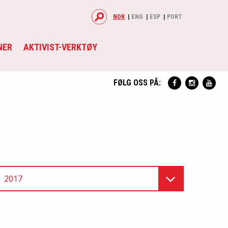
NOR
ENG
ESP
PORT
NER
AKTIVIST-VERKTØY
FØLG OSS PÅ:
2017