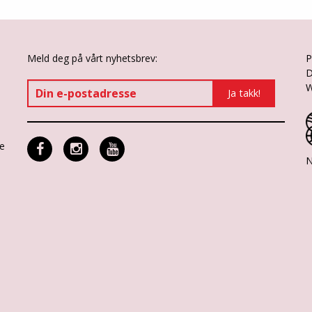
Meld deg på vårt nyhetsbrev:
P
D
W
ne
N