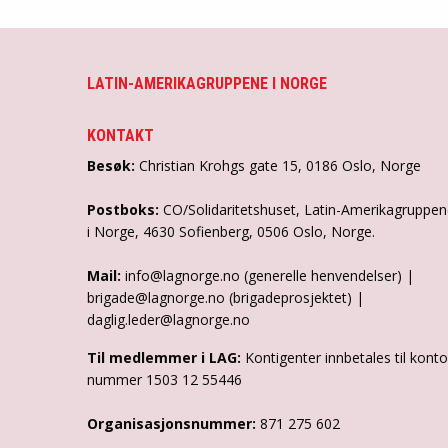
LATIN-AMERIKAGRUPPENE I NORGE
KONTAKT
Besøk:
Christian Krohgs gate 15, 0186 Oslo, Norge
Postboks:
CO/Solidaritetshuset, Latin-Amerikagruppe
i Norge, 4630 Sofienberg, 0506 Oslo, Norge.
Mail:
info@lagnorge.no (generelle henvendelser) |
brigade@lagnorge.no (brigadeprosjektet) |
daglig.leder@lagnorge.no
Til medlemmer i LAG:
Kontigenter innbetales til konto
nummer 1503 12 55446
Organisasjonsnummer:
871 275 602