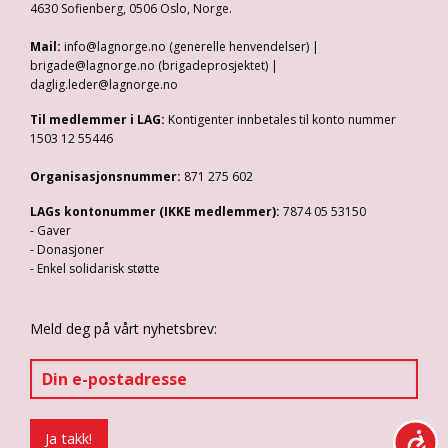
4630 Sofienberg, 0506 Oslo, Norge.
Mail:
info@lagnorge.no (generelle henvendelser) |
brigade@lagnorge.no (brigadeprosjektet) |
daglig.leder@lagnorge.no
Til medlemmer i LAG:
Kontigenter innbetales til konto nummer
1503 12 55446
Organisasjonsnummer:
871 275 602
LAGs kontonummer (IKKE medlemmer):
7874 05 53150
- Gaver
- Donasjoner
- Enkel solidarisk støtte
Meld deg på vårt nyhetsbrev: