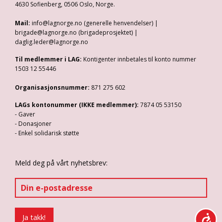
4630 Sofienberg, 0506 Oslo, Norge.
Mail:
info@lagnorge.no (generelle henvendelser) |
brigade@lagnorge.no (brigadeprosjektet) |
daglig.leder@lagnorge.no
Til medlemmer i LAG:
Kontigenter innbetales til konto nummer
1503 12 55446
Organisasjonsnummer:
871 275 602
LAGs kontonummer (IKKE medlemmer):
7874 05 53150
- Gaver
- Donasjoner
- Enkel solidarisk støtte
Meld deg på vårt nyhetsbrev: