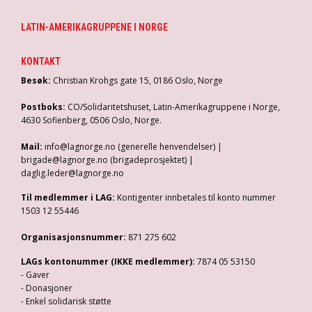
LATIN-AMERIKAGRUPPENE I NORGE
KONTAKT
Besøk:
Christian Krohgs gate 15, 0186 Oslo, Norge
Postboks:
CO/Solidaritetshuset, Latin-Amerikagruppene i Norge,
4630 Sofienberg, 0506 Oslo, Norge.
Mail:
info@lagnorge.no (generelle henvendelser) |
brigade@lagnorge.no (brigadeprosjektet) |
daglig.leder@lagnorge.no
Til medlemmer i LAG:
Kontigenter innbetales til konto nummer
1503 12 55446
Organisasjonsnummer:
871 275 602
LAGs kontonummer (IKKE medlemmer):
7874 05 53150
- Gaver
- Donasjoner
- Enkel solidarisk støtte