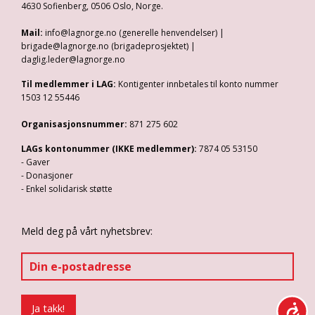
4630 Sofienberg, 0506 Oslo, Norge.
Mail:
info@lagnorge.no (generelle henvendelser) |
brigade@lagnorge.no (brigadeprosjektet) |
daglig.leder@lagnorge.no
Til medlemmer i LAG:
Kontigenter innbetales til konto nummer
1503 12 55446
Organisasjonsnummer:
871 275 602
LAGs kontonummer (IKKE medlemmer):
7874 05 53150
- Gaver
- Donasjoner
- Enkel solidarisk støtte
Meld deg på vårt nyhetsbrev: