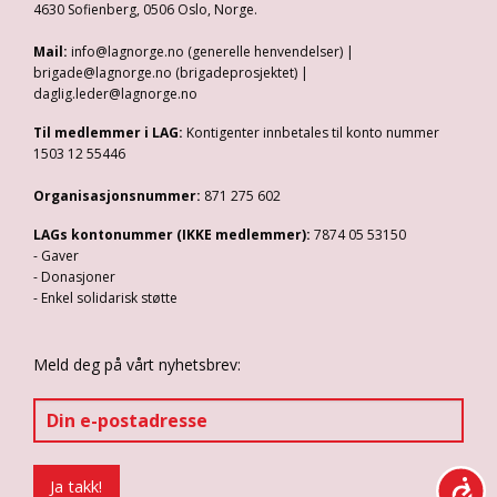
4630 Sofienberg, 0506 Oslo, Norge.
Mail:
info@lagnorge.no (generelle henvendelser) |
brigade@lagnorge.no (brigadeprosjektet) |
daglig.leder@lagnorge.no
Til medlemmer i LAG:
Kontigenter innbetales til konto nummer
1503 12 55446
Organisasjonsnummer:
871 275 602
LAGs kontonummer (IKKE medlemmer):
7874 05 53150
- Gaver
- Donasjoner
- Enkel solidarisk støtte
Meld deg på vårt nyhetsbrev: