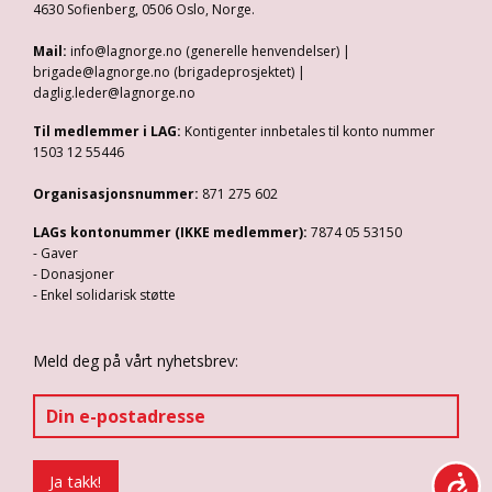
4630 Sofienberg, 0506 Oslo, Norge.
Mail:
info@lagnorge.no (generelle henvendelser) |
brigade@lagnorge.no (brigadeprosjektet) |
daglig.leder@lagnorge.no
Til medlemmer i LAG:
Kontigenter innbetales til konto nummer
1503 12 55446
Organisasjonsnummer:
871 275 602
LAGs kontonummer (IKKE medlemmer):
7874 05 53150
- Gaver
- Donasjoner
- Enkel solidarisk støtte
Meld deg på vårt nyhetsbrev: