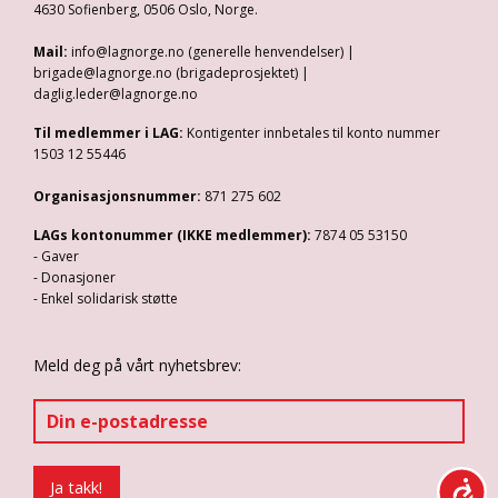
4630 Sofienberg, 0506 Oslo, Norge.
Mail:
info@lagnorge.no (generelle henvendelser) |
brigade@lagnorge.no (brigadeprosjektet) |
daglig.leder@lagnorge.no
Til medlemmer i LAG:
Kontigenter innbetales til konto nummer
1503 12 55446
Organisasjonsnummer:
871 275 602
LAGs kontonummer (IKKE medlemmer):
7874 05 53150
- Gaver
- Donasjoner
- Enkel solidarisk støtte
Meld deg på vårt nyhetsbrev: