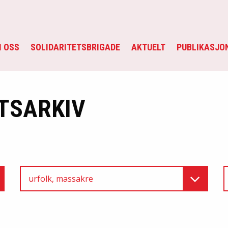
 OSS
SOLIDARITETSBRIGADE
AKTUELT
PUBLIKASJO
TSARKIV
urfolk, massakre