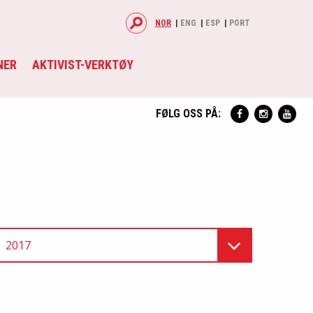
NOR
ENG
ESP
PORT
NER
AKTIVIST-VERKTØY
FØLG OSS PÅ:
2017