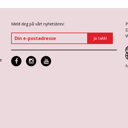
Meld deg på vårt nyhetsbrev:
P
D
W
ne
N