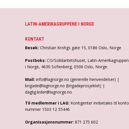
LATIN-AMERIKAGRUPPENE I NORGE
KONTAKT
Besøk:
Christian Krohgs gate 15, 0186 Oslo, Norge
Postboks:
CO/Solidaritetshuset, Latin-Amerikagruppe
i Norge, 4630 Sofienberg, 0506 Oslo, Norge.
Mail:
info@lagnorge.no (generelle henvendelser) |
brigade@lagnorge.no (brigadeprosjektet) |
daglig.leder@lagnorge.no
Til medlemmer i LAG:
Kontigenter innbetales til konto
nummer 1503 12 55446
Organisasjonsnummer:
871 275 602