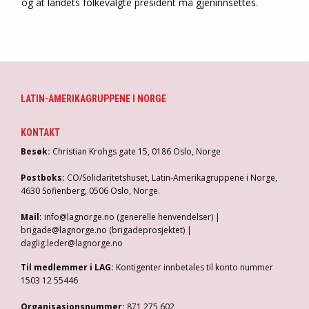
og at landets folkevalgte president må gjeninnsettes.
LATIN-AMERIKAGRUPPENE I NORGE
KONTAKT
Besøk:
Christian Krohgs gate 15, 0186 Oslo, Norge
Postboks:
CO/Solidaritetshuset, Latin-Amerikagruppene i Norge,
4630 Sofienberg, 0506 Oslo, Norge.
Mail:
info@lagnorge.no (generelle henvendelser) |
brigade@lagnorge.no (brigadeprosjektet) |
daglig.leder@lagnorge.no
Til medlemmer i LAG:
Kontigenter innbetales til konto nummer
1503 12 55446
Organisasjonsnummer:
871 275 602