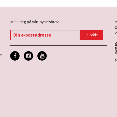
Meld deg på vårt nyhetsbrev:
P
D
W
ne
N