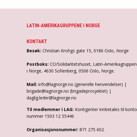
LATIN-AMERIKAGRUPPENE I NORGE
KONTAKT
Besøk:
Christian Krohgs gate 15, 0186 Oslo, Norge
Postboks:
CO/Solidaritetshuset, Latin-Amerikagruppe
i Norge, 4630 Sofienberg, 0506 Oslo, Norge.
Mail:
info@lagnorge.no (generelle henvendelser) |
brigade@lagnorge.no (brigadeprosjektet) |
daglig.leder@lagnorge.no
Til medlemmer i LAG:
Kontigenter innbetales til konto
nummer 1503 12 55446
Organisasjonsnummer:
871 275 602