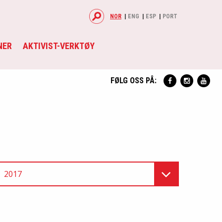
NOR
ENG
ESP
PORT
NER
AKTIVIST-VERKTØY
FØLG OSS PÅ:
2017