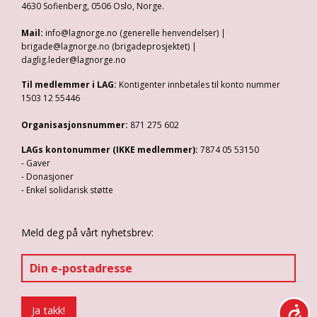
4630 Sofienberg, 0506 Oslo, Norge.
Mail:
info@lagnorge.no (generelle henvendelser) |
brigade@lagnorge.no (brigadeprosjektet) |
daglig.leder@lagnorge.no
Til medlemmer i LAG:
Kontigenter innbetales til konto nummer
1503 12 55446
Organisasjonsnummer:
871 275 602
LAGs kontonummer (IKKE medlemmer):
7874 05 53150
- Gaver
- Donasjoner
- Enkel solidarisk støtte
Meld deg på vårt nyhetsbrev: