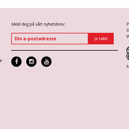
Meld deg på vårt nyhetsbrev:
P
D
W
ne
N