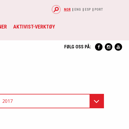
NOR
ENG
ESP
PORT
NER
AKTIVIST-VERKTØY
FØLG OSS PÅ:
2017