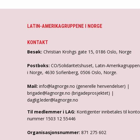
LATIN-AMERIKAGRUPPENE I NORGE
KONTAKT
Besøk:
Christian Krohgs gate 15, 0186 Oslo, Norge
Postboks:
CO/Solidaritetshuset, Latin-Amerikagruppe
i Norge, 4630 Sofienberg, 0506 Oslo, Norge.
Mail:
info@lagnorge.no (generelle henvendelser) |
brigade@lagnorge.no (brigadeprosjektet) |
daglig.leder@lagnorge.no
Til medlemmer i LAG:
Kontigenter innbetales til konto
nummer 1503 12 55446
Organisasjonsnummer:
871 275 602