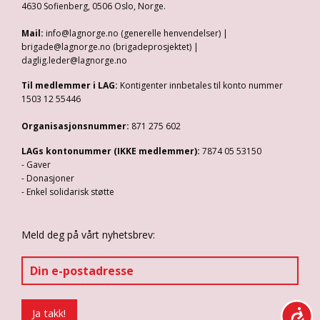
4630 Sofienberg, 0506 Oslo, Norge.
Mail:
info@lagnorge.no (generelle henvendelser) |
brigade@lagnorge.no (brigadeprosjektet) |
daglig.leder@lagnorge.no
Til medlemmer i LAG:
Kontigenter innbetales til konto nummer
1503 12 55446
Organisasjonsnummer:
871 275 602
LAGs kontonummer (IKKE medlemmer):
7874 05 53150
- Gaver
- Donasjoner
- Enkel solidarisk støtte
Meld deg på vårt nyhetsbrev: