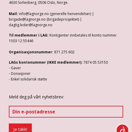
4630 Sofienberg, 0506 Oslo, Norge.
Mail:
info@lagnorge.no (generelle henvendelser) |
brigade@lagnorge.no (brigadeprosjektet) |
daglig.leder@lagnorge.no
Til medlemmer i LAG:
Kontigenter innbetales til konto nummer
1503 12 55446
Organisasjonsnummer:
871 275 602
LAGs kontonummer (IKKE medlemmer):
7874 05 53150
- Gaver
- Donasjoner
- Enkel solidarisk støtte
Meld deg på vårt nyhetsbrev: