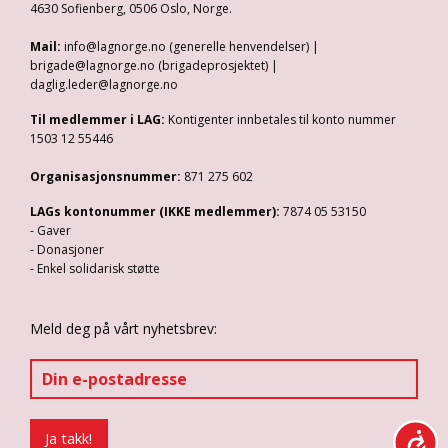
4630 Sofienberg, 0506 Oslo, Norge.
Mail:
info@lagnorge.no (generelle henvendelser) |
brigade@lagnorge.no (brigadeprosjektet) |
daglig.leder@lagnorge.no
Til medlemmer i LAG:
Kontigenter innbetales til konto nummer
1503 12 55446
Organisasjonsnummer:
871 275 602
LAGs kontonummer (IKKE medlemmer):
7874 05 53150
- Gaver
- Donasjoner
- Enkel solidarisk støtte
Meld deg på vårt nyhetsbrev: