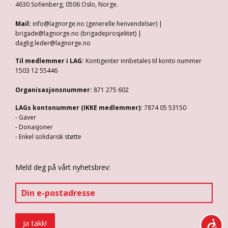
4630 Sofienberg, 0506 Oslo, Norge.
Mail:
info@lagnorge.no (generelle henvendelser) |
brigade@lagnorge.no (brigadeprosjektet) |
daglig.leder@lagnorge.no
Til medlemmer i LAG:
Kontigenter innbetales til konto nummer
1503 12 55446
Organisasjonsnummer:
871 275 602
LAGs kontonummer (IKKE medlemmer):
7874 05 53150
- Gaver
- Donasjoner
- Enkel solidarisk støtte
Meld deg på vårt nyhetsbrev: