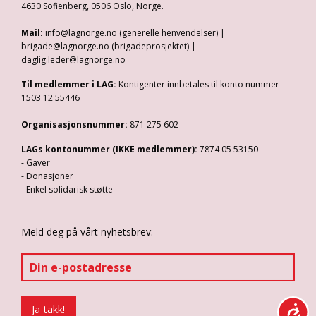
4630 Sofienberg, 0506 Oslo, Norge.
Mail:
info@lagnorge.no (generelle henvendelser) |
brigade@lagnorge.no (brigadeprosjektet) |
daglig.leder@lagnorge.no
Til medlemmer i LAG:
Kontigenter innbetales til konto nummer
1503 12 55446
Organisasjonsnummer:
871 275 602
LAGs kontonummer (IKKE medlemmer):
7874 05 53150
- Gaver
- Donasjoner
- Enkel solidarisk støtte
Meld deg på vårt nyhetsbrev: