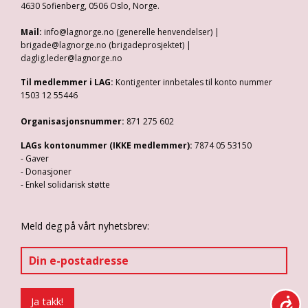
4630 Sofienberg, 0506 Oslo, Norge.
Mail:
info@lagnorge.no (generelle henvendelser) |
brigade@lagnorge.no (brigadeprosjektet) |
daglig.leder@lagnorge.no
Til medlemmer i LAG:
Kontigenter innbetales til konto nummer
1503 12 55446
Organisasjonsnummer:
871 275 602
LAGs kontonummer (IKKE medlemmer):
7874 05 53150
- Gaver
- Donasjoner
- Enkel solidarisk støtte
Meld deg på vårt nyhetsbrev: