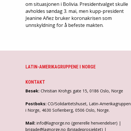
om situasjonen i Bolivia. Presidentvalget skulle
avholdes søndag 3. mai, men kupp-president
Jeanine Añez bruker koronakrisen som
unnskyldning for å befeste makten.
LATIN-AMERIKAGRUPPENE I NORGE
KONTAKT
Besøk:
Christian Krohgs gate 15, 0186 Oslo, Norge
Postboks:
CO/Solidaritetshuset, Latin-Amerikagruppe
i Norge, 4630 Sofienberg, 0506 Oslo, Norge.
Mail:
info@lagnorge.no (generelle henvendelser) |
brigade@lagnorge.no (brigadeprosjektet) |