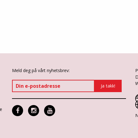
Meld deg på vårt nyhetsbrev:
P
D
W
ne
N