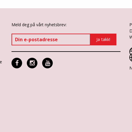
Meld deg på vårt nyhetsbrev:
P
D
W
ne
N