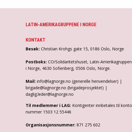
LATIN-AMERIKAGRUPPENE I NORGE
KONTAKT
Besøk:
Christian Krohgs gate 15, 0186 Oslo, Norge
Postboks:
CO/Solidaritetshuset, Latin-Amerikagruppe
i Norge, 4630 Sofienberg, 0506 Oslo, Norge.
Mail:
info@lagnorge.no (generelle henvendelser) |
brigade@lagnorge.no (brigadeprosjektet) |
daglig.leder@lagnorge.no
Til medlemmer i LAG:
Kontigenter innbetales til konto
nummer 1503 12 55446
Organisasjonsnummer:
871 275 602