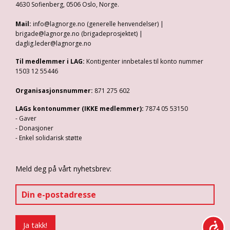
4630 Sofienberg, 0506 Oslo, Norge.
Mail:
info@lagnorge.no (generelle henvendelser) |
brigade@lagnorge.no (brigadeprosjektet) |
daglig.leder@lagnorge.no
Til medlemmer i LAG:
Kontigenter innbetales til konto nummer
1503 12 55446
Organisasjonsnummer:
871 275 602
LAGs kontonummer (IKKE medlemmer):
7874 05 53150
- Gaver
- Donasjoner
- Enkel solidarisk støtte
Meld deg på vårt nyhetsbrev: