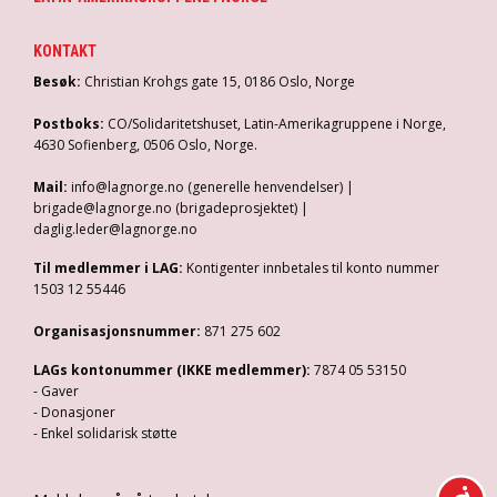
KONTAKT
Besøk:
Christian Krohgs gate 15, 0186 Oslo, Norge
Postboks:
CO/Solidaritetshuset, Latin-Amerikagruppene i Norge,
4630 Sofienberg, 0506 Oslo, Norge.
Mail:
info@lagnorge.no (generelle henvendelser) |
brigade@lagnorge.no (brigadeprosjektet) |
daglig.leder@lagnorge.no
Til medlemmer i LAG:
Kontigenter innbetales til konto nummer
1503 12 55446
Organisasjonsnummer:
871 275 602
LAGs kontonummer (IKKE medlemmer):
7874 05 53150
- Gaver
- Donasjoner
- Enkel solidarisk støtte