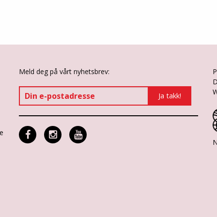
Meld deg på vårt nyhetsbrev:
P
D
W
ne
N