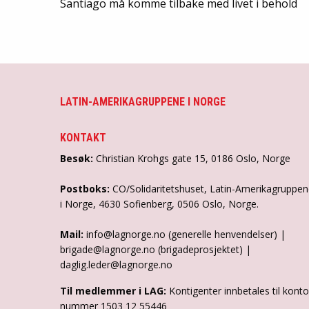
Santiago må komme tilbake med livet i behold
LATIN-AMERIKAGRUPPENE I NORGE
KONTAKT
Besøk:
Christian Krohgs gate 15, 0186 Oslo, Norge
Postboks:
CO/Solidaritetshuset, Latin-Amerikagruppe
i Norge, 4630 Sofienberg, 0506 Oslo, Norge.
Mail:
info@lagnorge.no (generelle henvendelser) |
brigade@lagnorge.no (brigadeprosjektet) |
daglig.leder@lagnorge.no
Til medlemmer i LAG:
Kontigenter innbetales til konto
nummer 1503 12 55446