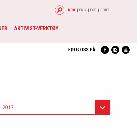
NOR
ENG
ESP
PORT
NER
AKTIVIST-VERKTØY
FØLG OSS PÅ:
2017