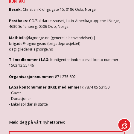
KONTAKT
Besøk:
Christian Krohgs gate 15, 0186 Oslo, Norge
Postboks:
CO/Solidaritetshuset, Latin-Amerikagruppene i Norge,
4630 Sofienberg, 0506 Oslo, Norge.
Mail:
info@lagnorge.no (generelle henvendelser) |
brigade@lagnorge.no (brigadeprosjektet) |
daglig.leder@lagnorge.no
Til medlemmer i LAG:
Kontigenter innbetales til konto nummer
1503 12 55446
Organisasjonsnummer:
871 275 602
LAGs kontonummer (IKKE medlemmer):
7874 05 53150
- Gaver
- Donasjoner
- Enkel solidarisk støtte
Meld deg på vårt nyhetsbrev: