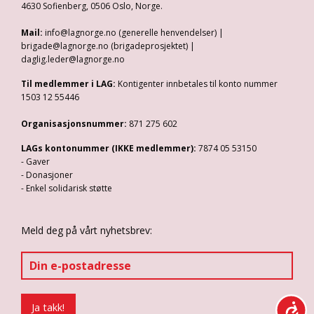
4630 Sofienberg, 0506 Oslo, Norge.
Mail:
info@lagnorge.no (generelle henvendelser) |
brigade@lagnorge.no (brigadeprosjektet) |
daglig.leder@lagnorge.no
Til medlemmer i LAG:
Kontigenter innbetales til konto nummer
1503 12 55446
Organisasjonsnummer:
871 275 602
LAGs kontonummer (IKKE medlemmer):
7874 05 53150
- Gaver
- Donasjoner
- Enkel solidarisk støtte
Meld deg på vårt nyhetsbrev: