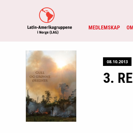
MEDLEMSKAP
OM
08.10.2013
3. R