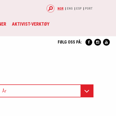
NOR
ENG
ESP
PORT
NER
AKTIVIST-VERKTØY
FØLG OSS PÅ:
År