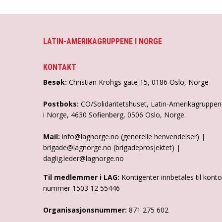
LATIN-AMERIKAGRUPPENE I NORGE
KONTAKT
Besøk:
Christian Krohgs gate 15, 0186 Oslo, Norge
Postboks:
CO/Solidaritetshuset, Latin-Amerikagruppe
i Norge, 4630 Sofienberg, 0506 Oslo, Norge.
Mail:
info@lagnorge.no (generelle henvendelser) |
brigade@lagnorge.no (brigadeprosjektet) |
daglig.leder@lagnorge.no
Til medlemmer i LAG:
Kontigenter innbetales til konto
nummer 1503 12 55446
Organisasjonsnummer:
871 275 602