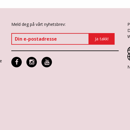
Meld deg på vårt nyhetsbrev:
P
D
W
ne
N