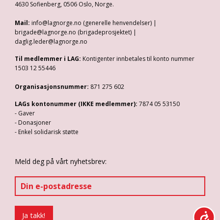
4630 Sofienberg, 0506 Oslo, Norge.
Mail:
info@lagnorge.no (generelle henvendelser) |
brigade@lagnorge.no (brigadeprosjektet) |
daglig.leder@lagnorge.no
Til medlemmer i LAG:
Kontigenter innbetales til konto nummer
1503 12 55446
Organisasjonsnummer:
871 275 602
LAGs kontonummer (IKKE medlemmer):
7874 05 53150
- Gaver
- Donasjoner
- Enkel solidarisk støtte
Meld deg på vårt nyhetsbrev: