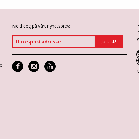
Meld deg på vårt nyhetsbrev:
P
D
W
ne
N