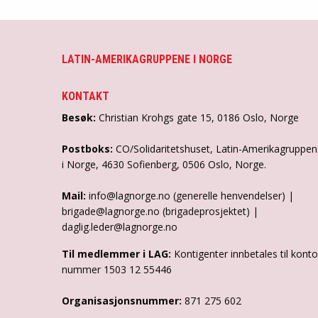
LATIN-AMERIKAGRUPPENE I NORGE
KONTAKT
Besøk:
Christian Krohgs gate 15, 0186 Oslo, Norge
Postboks:
CO/Solidaritetshuset, Latin-Amerikagruppe
i Norge, 4630 Sofienberg, 0506 Oslo, Norge.
Mail:
info@lagnorge.no (generelle henvendelser) |
brigade@lagnorge.no (brigadeprosjektet) |
daglig.leder@lagnorge.no
Til medlemmer i LAG:
Kontigenter innbetales til konto
nummer 1503 12 55446
Organisasjonsnummer:
871 275 602