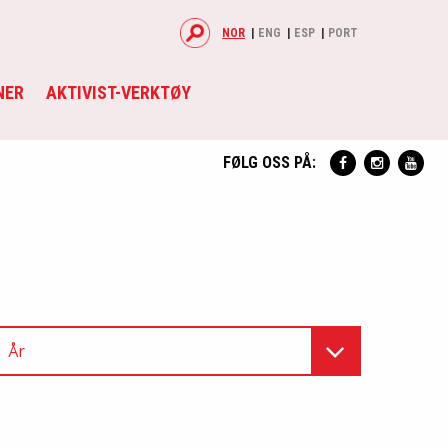
NOR
ENG
ESP
PORT
NER
AKTIVIST-VERKTØY
FØLG OSS PÅ:
År