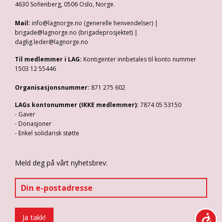
4630 Sofienberg, 0506 Oslo, Norge.
Mail:
info@lagnorge.no (generelle henvendelser) |
brigade@lagnorge.no (brigadeprosjektet) |
daglig.leder@lagnorge.no
Til medlemmer i LAG:
Kontigenter innbetales til konto nummer
1503 12 55446
Organisasjonsnummer:
871 275 602
LAGs kontonummer (IKKE medlemmer):
7874 05 53150
- Gaver
- Donasjoner
- Enkel solidarisk støtte
Meld deg på vårt nyhetsbrev: