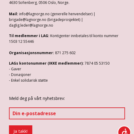
4630 Sofienberg, 0506 Oslo, Norge.
Mail:
info@lagnorge.no (generelle henvendelser) |
brigade@lagnorge.no (brigadeprosjektet) |
daglig.leder@lagnorge.no
Til medlemmer i LAG:
Kontigenter innbetales til konto nummer
1503 12 55446
Organisasjonsnummer:
871 275 602
LAGs kontonummer (IKKE medlemmer):
7874 05 53150
- Gaver
- Donasjoner
- Enkel solidarisk støtte
Meld deg på vårt nyhetsbrev: