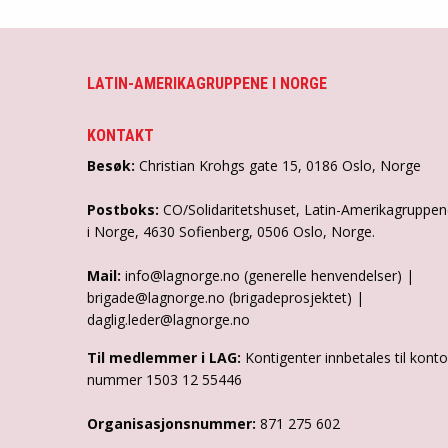
LATIN-AMERIKAGRUPPENE I NORGE
KONTAKT
Besøk:
Christian Krohgs gate 15, 0186 Oslo, Norge
Postboks:
CO/Solidaritetshuset, Latin-Amerikagruppe
i Norge, 4630 Sofienberg, 0506 Oslo, Norge.
Mail:
info@lagnorge.no (generelle henvendelser) |
brigade@lagnorge.no (brigadeprosjektet) |
daglig.leder@lagnorge.no
Til medlemmer i LAG:
Kontigenter innbetales til konto
nummer 1503 12 55446
Organisasjonsnummer:
871 275 602