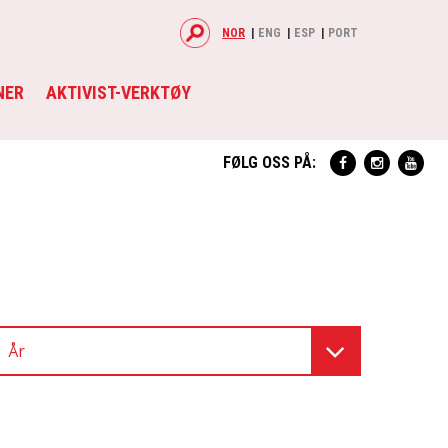
NOR
ENG
ESP
PORT
NER
AKTIVIST-VERKTØY
FØLG OSS PÅ:
År