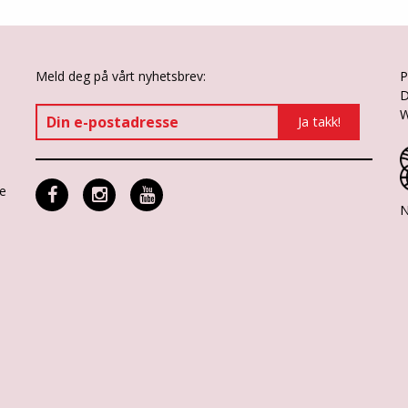
Meld deg på vårt nyhetsbrev:
P
D
W
ne
N