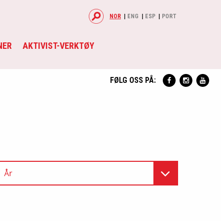
NOR
ENG
ESP
PORT
NER
AKTIVIST-VERKTØY
FØLG OSS PÅ:
År