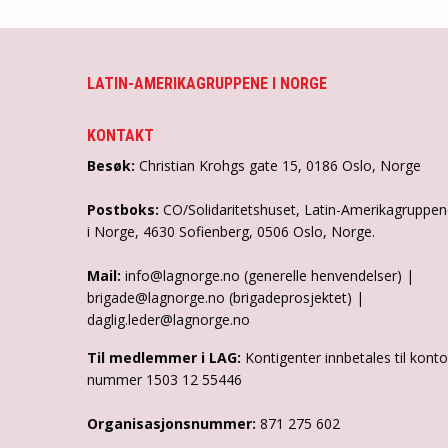
LATIN-AMERIKAGRUPPENE I NORGE
KONTAKT
Besøk:
Christian Krohgs gate 15, 0186 Oslo, Norge
Postboks:
CO/Solidaritetshuset, Latin-Amerikagruppe
i Norge, 4630 Sofienberg, 0506 Oslo, Norge.
Mail:
info@lagnorge.no (generelle henvendelser) |
brigade@lagnorge.no (brigadeprosjektet) |
daglig.leder@lagnorge.no
Til medlemmer i LAG:
Kontigenter innbetales til konto
nummer 1503 12 55446
Organisasjonsnummer:
871 275 602