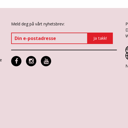
Meld deg på vårt nyhetsbrev:
P
D
W
ne
N