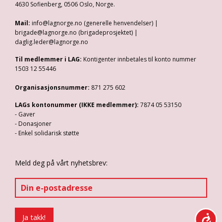
4630 Sofienberg, 0506 Oslo, Norge.
Mail:
info@lagnorge.no (generelle henvendelser) |
brigade@lagnorge.no (brigadeprosjektet) |
daglig.leder@lagnorge.no
Til medlemmer i LAG:
Kontigenter innbetales til konto nummer
1503 12 55446
Organisasjonsnummer:
871 275 602
LAGs kontonummer (IKKE medlemmer):
7874 05 53150
- Gaver
- Donasjoner
- Enkel solidarisk støtte
Meld deg på vårt nyhetsbrev: