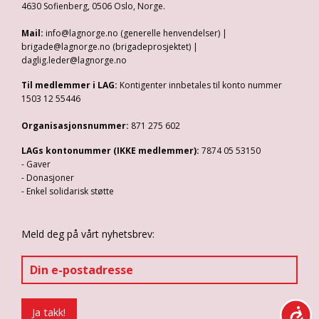
4630 Sofienberg, 0506 Oslo, Norge.
Mail:
info@lagnorge.no (generelle henvendelser) |
brigade@lagnorge.no (brigadeprosjektet) |
daglig.leder@lagnorge.no
Til medlemmer i LAG:
Kontigenter innbetales til konto nummer
1503 12 55446
Organisasjonsnummer:
871 275 602
LAGs kontonummer (IKKE medlemmer):
7874 05 53150
- Gaver
- Donasjoner
- Enkel solidarisk støtte
Meld deg på vårt nyhetsbrev: