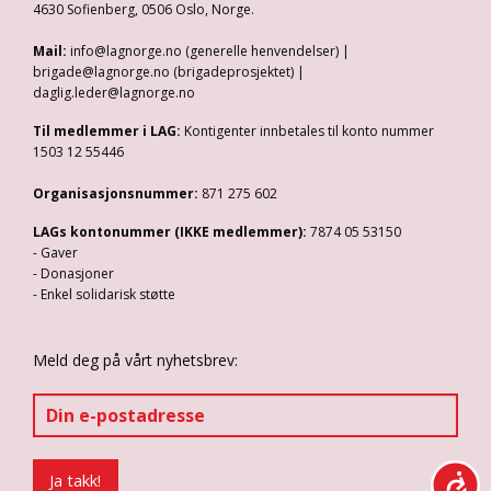
4630 Sofienberg, 0506 Oslo, Norge.
Mail:
info@lagnorge.no (generelle henvendelser) |
brigade@lagnorge.no (brigadeprosjektet) |
daglig.leder@lagnorge.no
Til medlemmer i LAG:
Kontigenter innbetales til konto nummer
1503 12 55446
Organisasjonsnummer:
871 275 602
LAGs kontonummer (IKKE medlemmer):
7874 05 53150
- Gaver
- Donasjoner
- Enkel solidarisk støtte
Meld deg på vårt nyhetsbrev: